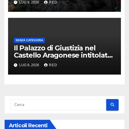
LUG 9, 2026
RED
SENZA CATEGORIA
Il Palazzo di Giustizia nel
Castello Aragonese intitolato
al giudice Numeroso
LUG 8, 2026
RED
Articoli Recenti