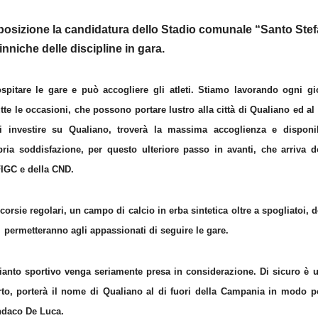
sposizione la candidatura dello Stadio comunale “Santo Ste
nniche delle discipline in gara.
pitare le gare e può accogliere gli atleti. Stiamo lavorando ogni gi
e le occasioni, che possono portare lustro alla città di Qualiano ed al
investire su Qualiano, troverà la massima accoglienza e disponibi
ia soddisfazione, per questo ulteriore passo in avanti, che arriva d
FIGC e della CND.
rsie regolari, un campo di calcio in erba sintetica oltre a spogliatoi, 
i, permetteranno agli appassionati di seguire le gare.
anto sportivo venga seriamente presa in considerazione. Di sicuro è u
porto, porterà il nome di Qualiano al di fuori della Campania in modo p
indaco De Luca.