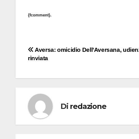
{fcomment}.
Navigazione
Aversa: omicidio Dell’Aversana, udien
rinviata
articoli
Di
redazione