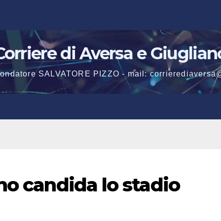
Corriere di Aversa e Giuglian
 fondatore SALVATORE PIZZO - mail: corrierediaversa
no candida lo stadio