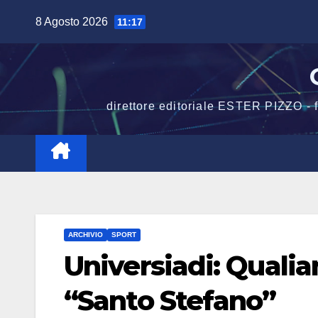
Salta
8 Agosto 2026
11:17
al
contenuto
direttore editoriale ESTER PIZZO -
ARCHIVIO
SPORT
Universiadi: Qualia
“Santo Stefano”