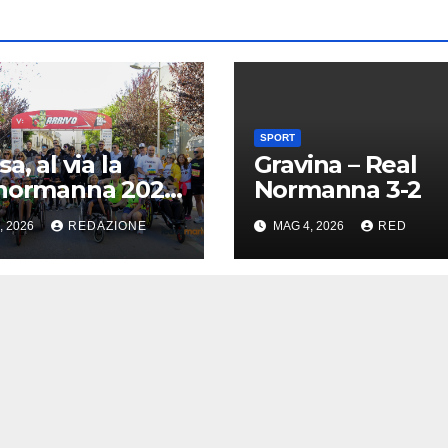
SPORT
a, al via la
Gravina – Real
anormanna 2026
Normanna 3-2
l Villaggio della
, 2026
REDAZIONE
MAG 4, 2026
RED
te