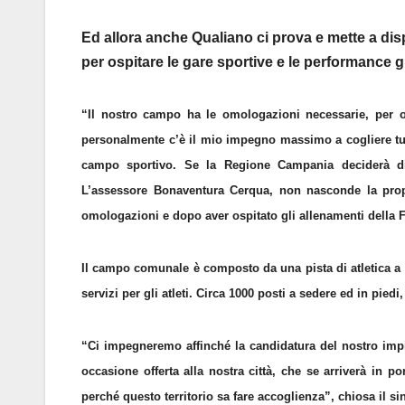
Ed allora anche Qualiano ci prova e mette a di
per ospitare le gare sportive e le performance gi
“Il nostro campo ha le omologazioni necessarie, per os
personalmente c’è il mio impegno massimo a cogliere tutt
campo sportivo. Se la Regione Campania deciderà di 
L’assessore Bonaventura Cerqua, non nasconde la propr
omologazioni e dopo aver ospitato gli allenamenti della 
Il campo comunale è composto da una pista di atletica a co
servizi per gli atleti. Circa 1000 posti a sedere ed in pied
“Ci impegneremo affinché la candidatura del nostro impi
occasione offerta alla nostra città, che se arriverà in 
perché questo territorio sa fare accoglienza”, chiosa il s