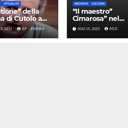
O
ATTUALITÀ
ARCHIVIO
CULTURA
tione” della
“Il maestro”
a di Cutolo a
Cimarosa” nel
a, esposto in
Luglio Musicale
3, 2021
SP - PARMA
AGO 15, 2020
RED
ura
Trapanese