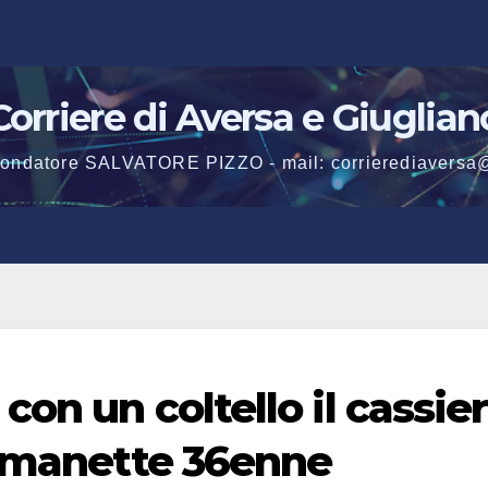
Corriere di Aversa e Giuglian
 fondatore SALVATORE PIZZO - mail: corrierediaversa
con un coltello il cassie
n manette 36enne