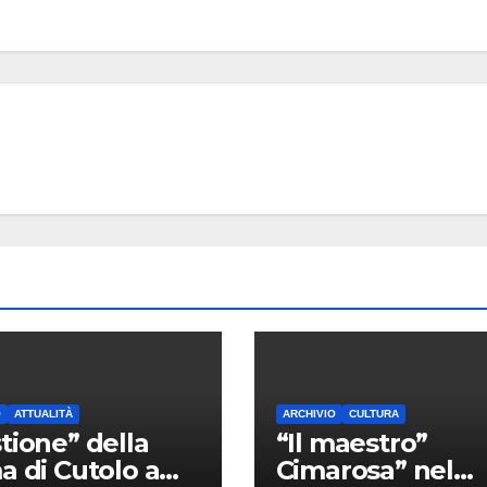
O
ATTUALITÀ
ARCHIVIO
CULTURA
tione” della
“Il maestro”
a di Cutolo a
Cimarosa” nel