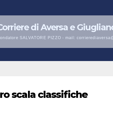
Corriere di Aversa e Giuglian
 fondatore SALVATORE PIZZO - mail: corrierediaversa
ro scala classifiche