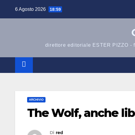
Salta
6 Agosto 2026
18:59
al
contenuto
direttore editoriale ESTER PIZZO -
ARCHIVIO
The Wolf, anche lib
Di
red