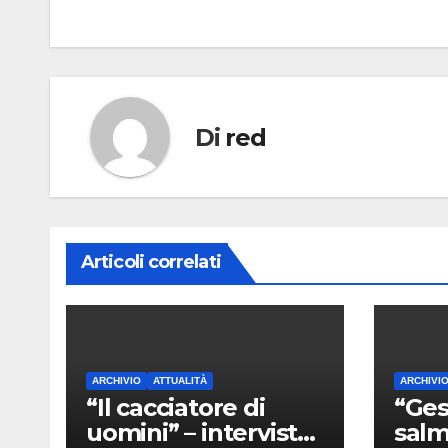
articoli
Di
red
Articoli correlati
ARCHIVIO
ATTUALITÀ
ARCHIVI
“Il cacciatore di
“Ges
uomini” – intervista
salm