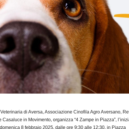
Veterinaria di Aversa, Associazione Cinofila Agro Aversano, Re
 e Casaluce in Movimento, organizza “4 Zampe in Piazza”, l’inizi
domenica 8 febbraio 2025, dalle ore 9:30 alle 12:30, in Piazza