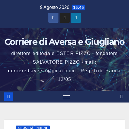
Salta
9 Agosto 2026
15:45
al
contenuto
Corriere di Aversa e Giugliano
direttore editoriale ESTER PIZZO - fondatore
SALVATORE PIZZO - mail:
corrierediaversa@gmail.com - Reg. Trib. Parma
12/05
ATTUALITÀ
NOTIZIE