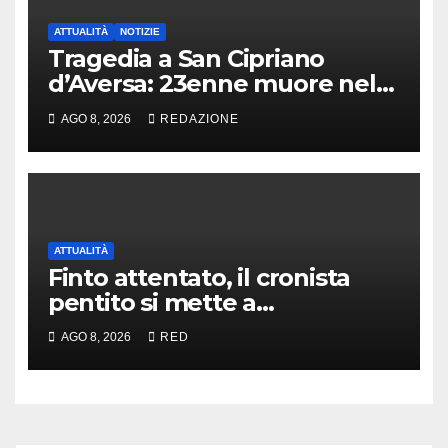
ATTUALITÀ
NOTIZIE
Tragedia a San Cipriano
d’Aversa: 23enne muore nel
panificio
AGO 8, 2026
REDAZIONE
ATTUALITÀ
Finto attentato, il cronista
pentito si mette a
disposizione di don Patriciello
AGO 8, 2026
RED