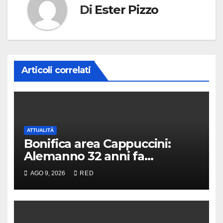
Di
Ester Pizzo
Articoli correlati
ATTUALITÀ
Bonifica area Cappuccini:
Alemanno 32 anni fa
denunciò lo scempio in
AGO 9, 2026
RED
parlamento