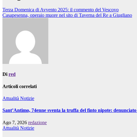
Terza Domenica di Avvento 2025: il commento del Vescovo
Casapesenna, operaio muore nel sito di Taverna del Re a Giugliano
Di
red
Articoli correlati
Attualità
Notizie
Sant’Antimo, 74enne sventa la truffa del finto nipote: denunciat
Ago 7, 2026
redazione
Attualità
Notizie