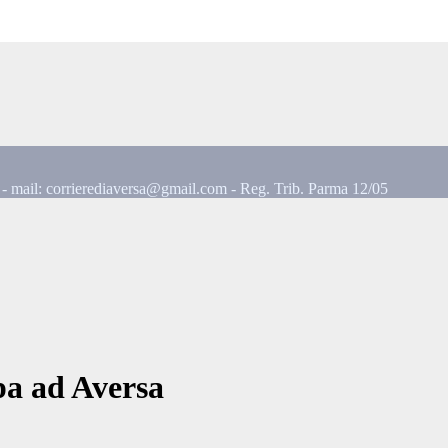
mail: corrierediaversa@gmail.com - Reg. Trib. Parma 12/05
pa ad Aversa