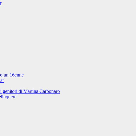
r
ato un 16enne
ar
 i genitori di Martina Carbonaro
elinquere