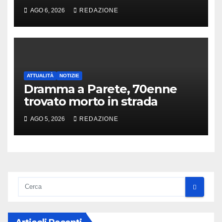
arriva Nacar
AGO 6, 2026
REDAZIONE
ATTUALITÀ
NOTIZIE
Dramma a Parete, 70enne
trovato morto in strada
AGO 5, 2026
REDAZIONE