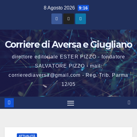
Salta
8 Agosto 2026
9:16
al
contenuto
Corriere di Aversa e Giugliano
direttore editoriale ESTER PIZZO - fondatore
SALVATORE PIZZO - mail:
corrierediaversa@gmail.com - Reg. Trib. Parma
12/05
ATTUALITÀ