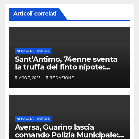
Articoli correlati
ATTUALITÀ
NOTIZIE
Sant’Antimo, 74enne sventa
la truffa del finto nipote:
denunciato un 16enne
AGO 7, 2026
REDAZIONE
ATTUALITÀ
NOTIZIE
Aversa, Guarino lascia
comando Polizia Municipale: