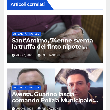
Articoli correlati
ATTUALITÀ
NOTIZIE
Sant’Antimo, 74enne sventa
la truffa del finto nipote:
denunciato un 16enne
AGO 7, 2026
REDAZIONE
ATTUALITÀ
NOTIZIE
Aversa, Guarino lascia
comando Polizia Municipale:
arriva Nacar
AGO 6, 2026
REDAZIONE