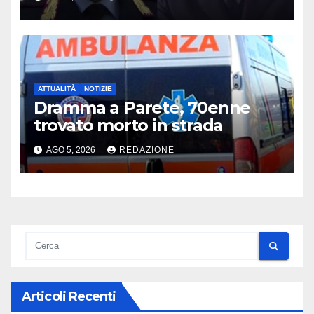
ATTUALITÀ
NOTIZIE
Dramma a Parete, 70enne
trovato morto in strada
AGO 5, 2026
REDAZIONE
Articoli Recenti