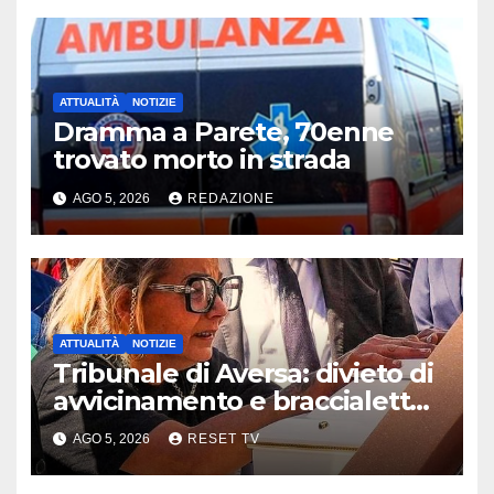
ATTUALITÀ
NOTIZIE
Dramma a Parete, 70enne
trovato morto in strada
AGO 5, 2026
REDAZIONE
ATTUALITÀ
NOTIZIE
Tribunale di Aversa: divieto di
avvicinamento e braccialetto
per i genitori di Martina
AGO 5, 2026
RESET TV
Carbonaro