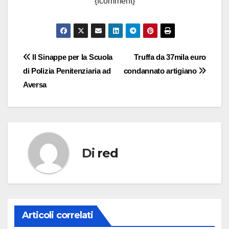
{fcomment}
Navigazione
Il Sinappe per la Scuola
Truffa da 37mila euro
di Polizia Penitenziaria ad
condannato artigiano
articoli
Aversa
Di
red
Articoli correlati