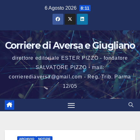
Salta
6 Agosto 2026
8:11
al
contenuto
Corriere di Aversa e Giugliano
direttore editoriale ESTER PIZZO - fondatore
SALVATORE PIZZO - mail:
corrierediaversa@gmail.com - Reg. Trib. Parma
12/05
ARCHIVIO
NOTIZIE