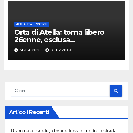
ATTUALITÀ
NOTIZIE
Orta di Atella: torna libero
26enne, esclusa
l’associazione per delinquere
AGO 4, 2026
REDAZIONE
Articoli Recenti
Dramma a Parete, 70enne trovato morto in strada