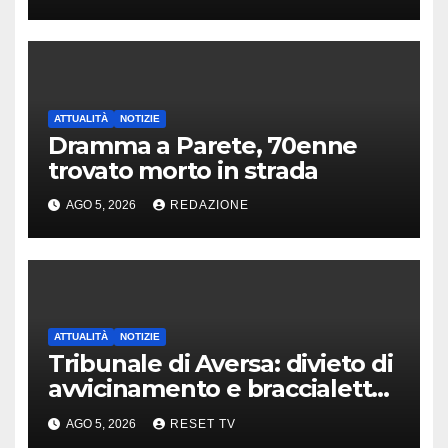
ATTUALITÀ
NOTIZIE
Dramma a Parete, 70enne
trovato morto in strada
AGO 5, 2026
REDAZIONE
ATTUALITÀ
NOTIZIE
Tribunale di Aversa: divieto di
avvicinamento e braccialetto
per i genitori di Martina
AGO 5, 2026
RESET TV
Carbonaro