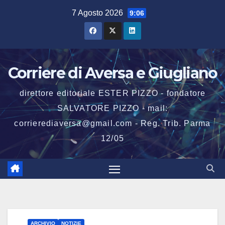
Salta
7 Agosto 2026
9:06
al
contenuto
Corriere di Aversa e Giugliano
direttore editoriale ESTER PIZZO - fondatore
SALVATORE PIZZO - mail:
corrierediaversa@gmail.com - Reg. Trib. Parma
12/05
ARCHIVIO
NOTIZIE