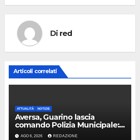
Di
red
Articoli correlati
ATTUALITÀ
NOTIZIE
Aversa, Guarino lascia
comando Polizia Municipale:
arriva Nacar
AGO 6, 2026
REDAZIONE