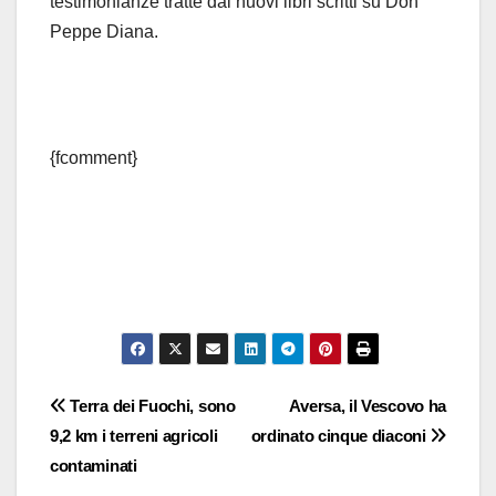
testimonianze tratte dai nuovi libri scritti su Don
Peppe Diana.
{fcomment}
Navigazione
Terra dei Fuochi, sono
Aversa, il Vescovo ha
9,2 km i terreni agricoli
ordinato cinque diaconi
articoli
contaminati