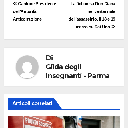
Navigazione
Cantone Presidente
La fiction su Don Diana
dell’Autorità
nel ventennale
articoli
Anticorruzione
dell’assassinio. Il 18 e 19
marzo su Rai Uno
Di
Gilda degli
Insegnanti - Parma
Articoli correlati