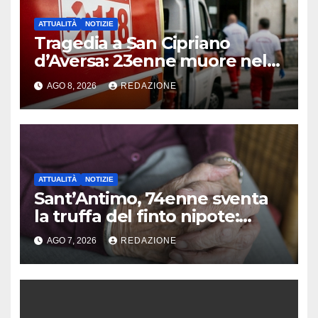
ATTUALITÀ
NOTIZIE
Tragedia a San Cipriano
d’Aversa: 23enne muore nel
panificio
AGO 8, 2026
REDAZIONE
ATTUALITÀ
NOTIZIE
Sant’Antimo, 74enne sventa
la truffa del finto nipote:
denunciato un 16enne
AGO 7, 2026
REDAZIONE