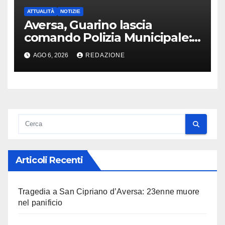
ATTUALITÀ
NOTIZIE
Aversa, Guarino lascia
comando Polizia Municipale:
arriva Nacar
AGO 6, 2026
REDAZIONE
Articoli Recenti
Tragedia a San Cipriano d’Aversa: 23enne muore
nel panificio