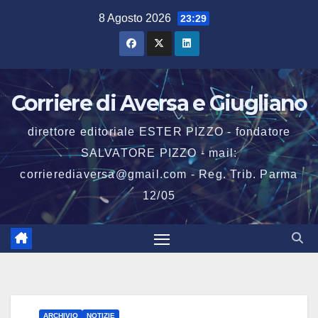
Salta
8 Agosto 2026
23:29
al
contenuto
Corriere di Aversa e Giugliano
direttore editoriale ESTER PIZZO - fondatore
SALVATORE PIZZO - mail:
corrierediaversa@gmail.com - Reg. Trib. Parma
12/05
ARCHIVIO
NOTIZIE