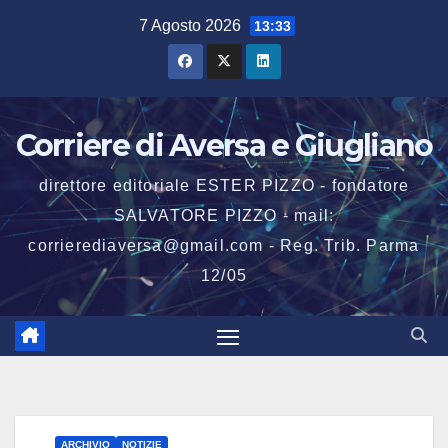
Salta
7 Agosto 2026
13:33
al
contenuto
Corriere di Aversa e Giugliano
direttore editoriale ESTER PIZZO - fondatore
SALVATORE PIZZO - mail:
corrierediaversa@gmail.com - Reg. Trib. Parma
12/05
ARCHIVIO
NOTIZIE