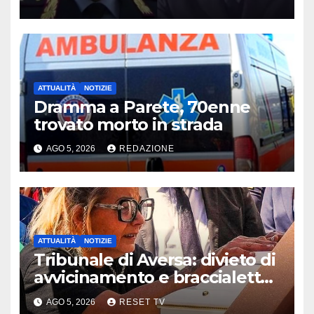
ATTUALITÀ
NOTIZIE
Dramma a Parete, 70enne
trovato morto in strada
AGO 5, 2026
REDAZIONE
ATTUALITÀ
NOTIZIE
Tribunale di Aversa: divieto di
avvicinamento e braccialetto
per i genitori di Martina
AGO 5, 2026
RESET TV
Carbonaro