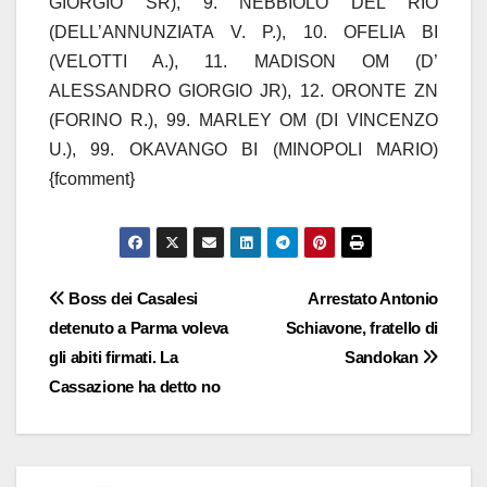
GIORGIO SR), 9. NEBBIOLO DEL RIO
(DELL’ANNUNZIATA V. P.), 10. OFELIA BI
(VELOTTI A.), 11. MADISON OM (D’
ALESSANDRO GIORGIO JR), 12. ORONTE ZN
(FORINO R.), 99. MARLEY OM (DI VINCENZO
U.), 99. OKAVANGO BI (MINOPOLI MARIO)
{fcomment}
Navigazione
Boss dei Casalesi
Arrestato Antonio
detenuto a Parma voleva
Schiavone, fratello di
articoli
gli abiti firmati. La
Sandokan
Cassazione ha detto no