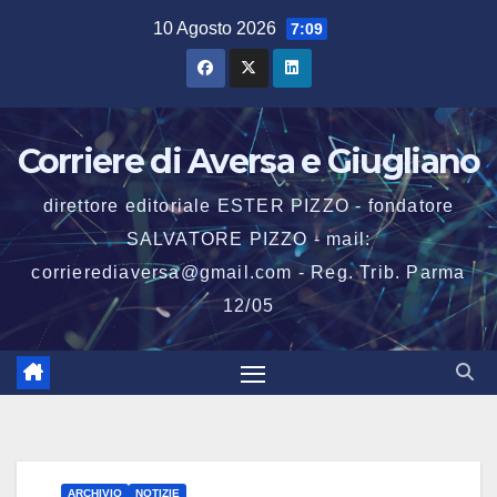
Salta
10 Agosto 2026
7:09
al
contenuto
Corriere di Aversa e Giugliano
direttore editoriale ESTER PIZZO - fondatore
SALVATORE PIZZO - mail:
corrierediaversa@gmail.com - Reg. Trib. Parma
12/05
ARCHIVIO
NOTIZIE