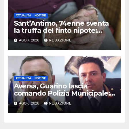
ATTUALITÀ
NOTIZIE
Sant’Antimo, 74enne sventa
la truffa del finto nipote:
denunciato un 16enne
AGO 7, 2026
REDAZIONE
ATTUALITÀ
NOTIZIE
Aversa, Guarino lascia
comando Polizia Municipale:
arriva Nacar
AGO 6, 2026
REDAZIONE