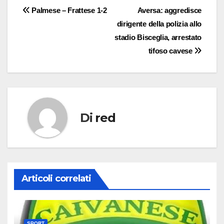
Navigazione
Palmese – Frattese 1-2
Aversa: aggredisce
dirigente della polizia allo
articoli
stadio Bisceglia, arrestato
tifoso cavese
Di
red
Articoli correlati
SPORT