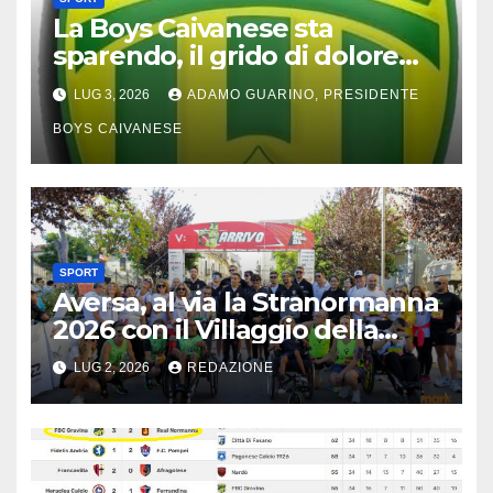
La Boys Caivanese sta
sparendo, il grido di dolore
del presidente
LUG 3, 2026
ADAMO GUARINO, PRESIDENTE
BOYS CAIVANESE
SPORT
Aversa, al via la Stranormanna
2026 con il Villaggio della
Salute
LUG 2, 2026
REDAZIONE