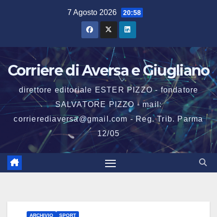
Salta
7 Agosto 2026
20:58
al
contenuto
Corriere di Aversa e Giugliano
direttore editoriale ESTER PIZZO - fondatore
SALVATORE PIZZO - mail:
corrierediaversa@gmail.com - Reg. Trib. Parma
12/05
ARCHIVIO
SPORT