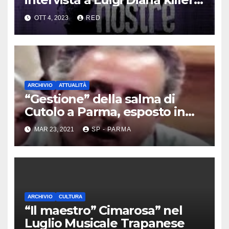
dei Casalesi
OTT 4, 2023
RED
ARCHIVIO
ATTUALITÀ
“Gestione” della salma di
Cutolo a Parma, esposto in
Procura
MAR 23, 2021
SP - PARMA
ARCHIVIO
CULTURA
“Il maestro” Cimarosa” nel
Luglio Musicale Trapanese