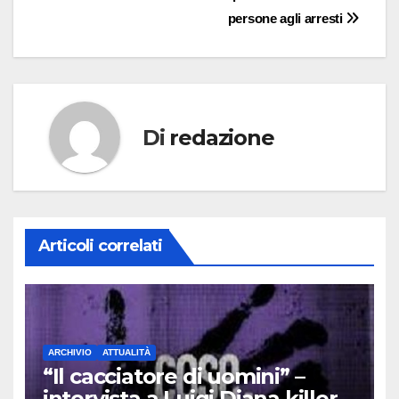
persone agli arresti
Di
redazione
Articoli correlati
ARCHIVIO
ATTUALITÀ
“Il cacciatore di uomini” –
intervista a Luigi Diana killer