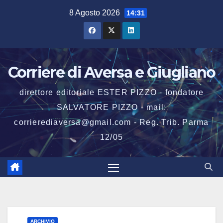
Salta
8 Agosto 2026
14:31
al
contenuto
Corriere di Aversa e Giugliano
direttore editoriale ESTER PIZZO - fondatore
SALVATORE PIZZO - mail:
corrierediaversa@gmail.com - Reg. Trib. Parma
12/05
ARCHIVIO