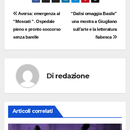
Navigazione
Aversa: emergenza al
“Dalisi omaggia Basile”
“Moscati “. Ospedale
una mostra a Giugliano
articoli
pieno e pronto soccorso
sull’arte e la letteratura
senza barelle
fiabesca
Di
redazione
Articoli correlati