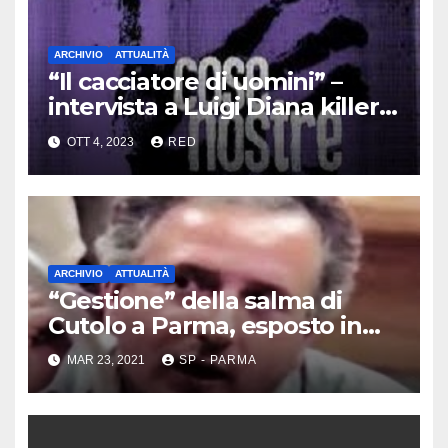
ARCHIVIO
ATTUALITÀ
“Il cacciatore di uomini” –
intervista a Luigi Diana killer
dei Casalesi
OTT 4, 2023
RED
ARCHIVIO
ATTUALITÀ
“Gestione” della salma di
Cutolo a Parma, esposto in
Procura
MAR 23, 2021
SP - PARMA