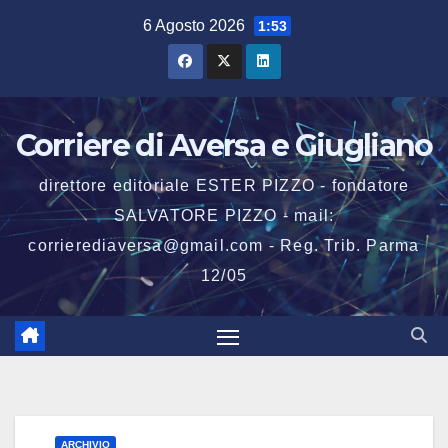
Salta
6 Agosto 2026
1:53
al
contenuto
Corriere di Aversa e Giugliano
direttore editoriale ESTER PIZZO - fondatore
SALVATORE PIZZO - mail:
corrierediaversa@gmail.com - Reg. Trib. Parma
12/05
ARCHIVIO