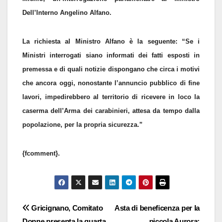
Dell’Interno Angelino Alfano.
La richiesta al Ministro Alfano è la seguente: “Se i
Ministri interrogati siano informati dei fatti esposti in
premessa e di quali notizie dispongano che circa i motivi
che ancora oggi, nonostante l’annuncio pubblico di fine
lavori, impedirebbero al territorio di ricevere in loco la
caserma dell’Arma dei carabinieri, attesa da tempo dalla
popolazione, per la propria sicurezza.”
{fcomment}.
Navigazione
Gricignano, Comitato
Asta di beneficenza per la
Donne presenta la quarta
piccola Aurora: