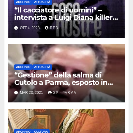
ARCHIVIO
ATTUALITÀ
“Il cacciatore di uomini” –
intervista a Luigi Diana killer
dei Casalesi
OTT 4, 2023
RED
ARCHIVIO
ATTUALITÀ
“Gestione” della salma di
Cutolo a Parma, esposto in
Procura
MAR 23, 2021
SP - PARMA
ARCHIVIO
CULTURA