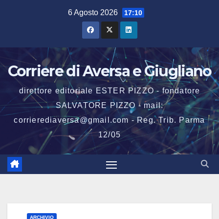
Salta
6 Agosto 2026
17:10
al
contenuto
Corriere di Aversa e Giugliano
direttore editoriale ESTER PIZZO - fondatore
SALVATORE PIZZO - mail:
corrierediaversa@gmail.com - Reg. Trib. Parma
12/05
ARCHIVIO