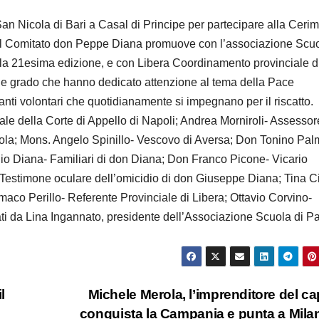
n Nicola di Bari a Casal di Principe per partecipare alla Ceri
e il Comitato don Peppe Diana promuove con l’associazione Scuo
lla 21esima edizione, e con Libera Coordinamento provinciale d
e e grado che hanno dedicato attenzione al tema della Pace
anti volontari che quotidianamente si impegnano per il riscatto.
ale della Corte di Appello di Napoli; Andrea Morniroli- Assessor
uola; Mons. Angelo Spinillo- Vescovo di Aversa; Don Tonino Pa
io Diana- Familiari di don Diana; Don Franco Picone- Vicario
 Testimone oculare dell’omicidio di don Giuseppe Diana; Tina Ci
co Perillo- Referente Provinciale di Libera; Ottavio Corvino-
dati da Lina Ingannato, presidente dell’Associazione Scuola di P
l
Michele Merola, l’imprenditore del ca
conquista la Campania e punta a Mil