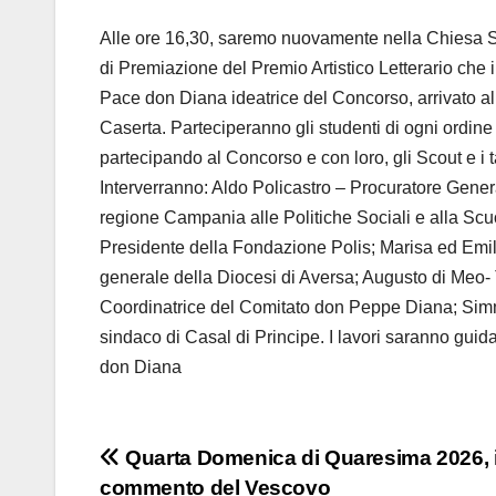
Alle ore 16,30, saremo nuovamente nella Chiesa Sa
di Premiazione del Premio Artistico Letterario ch
Pace don Diana ideatrice del Concorso, arrivato a
Caserta. Parteciperanno gli studenti di ogni ordin
partecipando al Concorso e con loro, gli Scout e i t
Interverranno: Aldo Policastro – Procuratore Gener
regione Campania alle Politiche Sociali e alla Sc
Presidente della Fondazione Polis; Marisa ed Emil
generale della Diocesi di Aversa; Augusto di Meo-
Coordinatrice del Comitato don Peppe Diana; Simma
sindaco di Casal di Principe. I lavori saranno gui
don Diana
Navigazione
Quarta Domenica di Quaresima 2026, i
commento del Vescovo