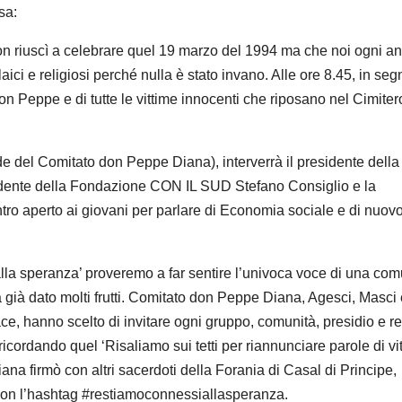
sa:
n riuscì a celebrare quel 19 marzo del 1994 ma che noi ogni a
aici e religiosi perché nulla è stato invano. Alle ore 8.45, in seg
on Peppe e di tutte le vittime innocenti che riposano nel Cimiter
e del Comitato don Peppe Diana), interverrà il presidente della
idente della Fondazione CON IL SUD Stefano Consiglio e la
ro aperto ai giovani per parlare di Economia sociale e di nuov
lla speranza’ proveremo a far sentire l’univoca voce di una com
 già dato molti frutti. Comitato don Peppe Diana, Agesci, Masci 
ce, hanno scelto di invitare ogni gruppo, comunità, presidio e re
ricordando quel ‘Risaliamo sui tetti per riannunciare parole di vit
a firmò con altri sacerdoti della Forania di Casal di Principe,
con l’hashtag #restiamoconnessiallasperanza.