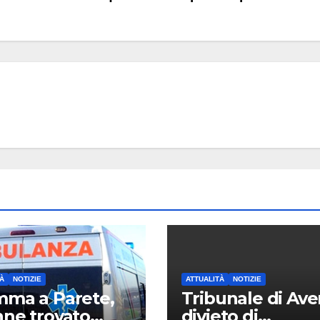
À
NOTIZIE
ATTUALITÀ
NOTIZIE
ma a Parete,
Tribunale di Ave
ne trovato
divieto di