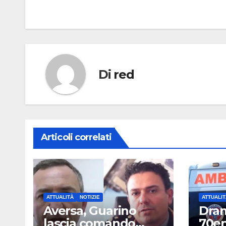
articoli
Di
red
Articoli correlati
ATTUALITÀ
NOTIZIE
ATTUALIT
Aversa, Guarino
Dram
lascia comando
70en