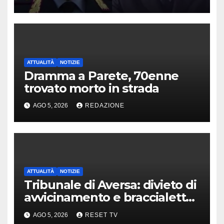
ATTUALITÀ
NOTIZIE
Dramma a Parete, 70enne
trovato morto in strada
AGO 5, 2026
REDAZIONE
ATTUALITÀ
NOTIZIE
Tribunale di Aversa: divieto di
avvicinamento e braccialetto
per i genitori di Martina
AGO 5, 2026
RESET TV
Carbonaro