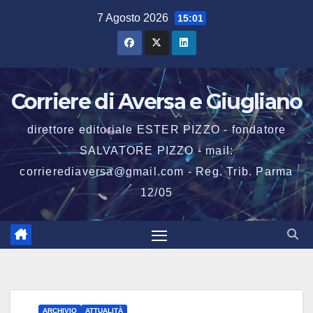
Salta
7 Agosto 2026
15:01
al
contenuto
Corriere di Aversa e Giugliano
direttore editoriale ESTER PIZZO - fondatore
SALVATORE PIZZO - mail:
corrierediaversa@gmail.com - Reg. Trib. Parma
12/05
ARCHIVIO
ATTUALITÀ