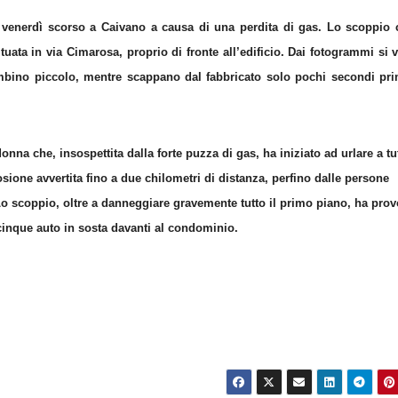
a venerdì scorso a Caivano a causa di una perdita di gas. Lo scoppio
ituata in via Cimarosa, proprio di fronte all’edificio. Dai fotogrammi si
mbino piccolo, mentre scappano dal fabbricato solo pochi secondi pri
onna che, insospettita dalla forte puzza di gas, ha iniziato ad urlare a tut
losione avvertita fino a due chilometri di distanza, perfino dalle persone
 Lo scoppio, oltre a danneggiare gravemente tutto il primo piano, ha pro
o cinque auto in sosta davanti al condominio.