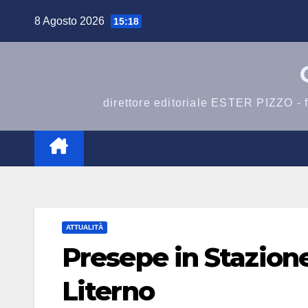
Salta
8 Agosto 2026
15:18
al
contenuto
direttore editoriale ESTER PIZZO -
ATTUALITÀ
Presepe in Stazione
Literno