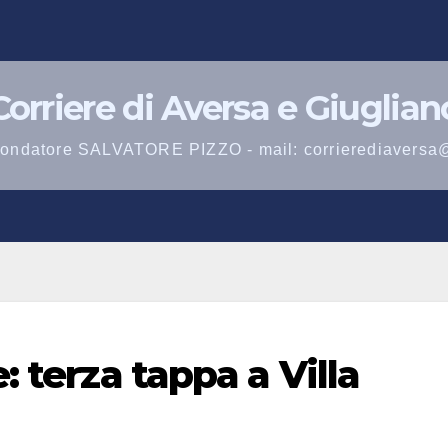
Corriere di Aversa e Giuglian
 fondatore SALVATORE PIZZO - mail: corrierediaversa
: terza tappa a Villa