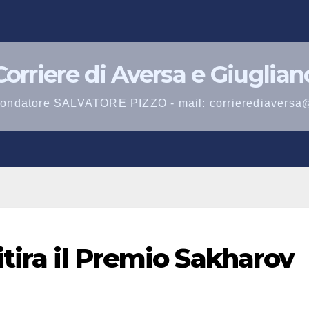
Corriere di Aversa e Giuglian
 fondatore SALVATORE PIZZO - mail: corrierediaversa
tira il Premio Sakharov