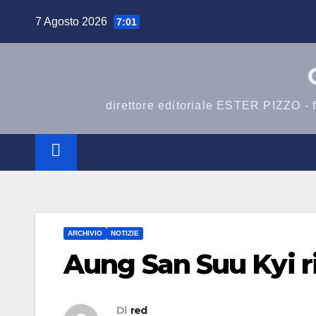
Salta
7 Agosto 2026
7:01
al
contenuto
direttore editoriale ESTER PIZZO -
ARCHIVIO
NOTIZIE
Aung San Suu Kyi ri
Di
red