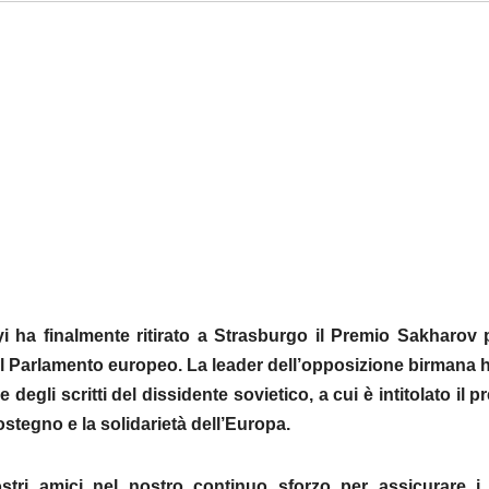
a finalmente ritirato a Strasburgo il Premio Sakharov p
dal Parlamento europeo. La leader dell’opposizione birmana 
degli scritti del dissidente sovietico, a cui è intitolato il p
stegno e la solidarietà dell’Europa.
tri amici nel nostro continuo sforzo per assicurare i di