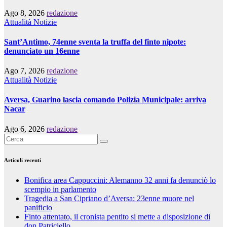
Ago 8, 2026
redazione
Attualità
Notizie
Sant’Antimo, 74enne sventa la truffa del finto nipote:
denunciato un 16enne
Ago 7, 2026
redazione
Attualità
Notizie
Aversa, Guarino lascia comando Polizia Municipale: arriva
Nacar
Ago 6, 2026
redazione
Articoli recenti
Bonifica area Cappuccini: Alemanno 32 anni fa denunciò lo
scempio in parlamento
Tragedia a San Cipriano d’Aversa: 23enne muore nel
panificio
Finto attentato, il cronista pentito si mette a disposizione di
don Patriciello