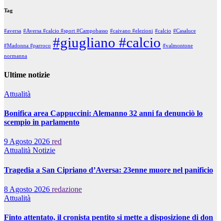
Tag
#aversa
#Aversa #calcio #sport #Campobasso
#caivano #elezioni
#calcio
#Casaluce
#giugliano #calcio
#Madonna #parroco
#valmontone
normanna
Ultime notizie
Attualità
Bonifica area Cappuccini: Alemanno 32 anni fa denunciò lo
scempio in parlamento
9 Agosto 2026
red
Attualità
Notizie
Tragedia a San Cipriano d’Aversa: 23enne muore nel panificio
8 Agosto 2026
redazione
Attualità
Finto attentato, il cronista pentito si mette a disposizione di don