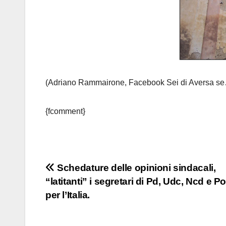
(Adriano Rammairone, Facebook Sei di Aversa se…)
{fcomment}
Navigazione
Schedature delle opinioni sindacali,
“latitanti” i segretari di Pd, Udc, Ncd e P
articoli
per l’Italia.