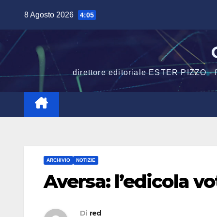
Salta
8 Agosto 2026
4:05
al
contenuto
direttore editoriale ESTER PIZZO -
ARCHIVIO
NOTIZIE
Aversa: l’edicola v
Di
red