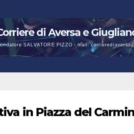
Corriere di Aversa e Giuglian
 fondatore SALVATORE PIZZO - mail: corrierediaversa
otiva in Piazza del Carmi