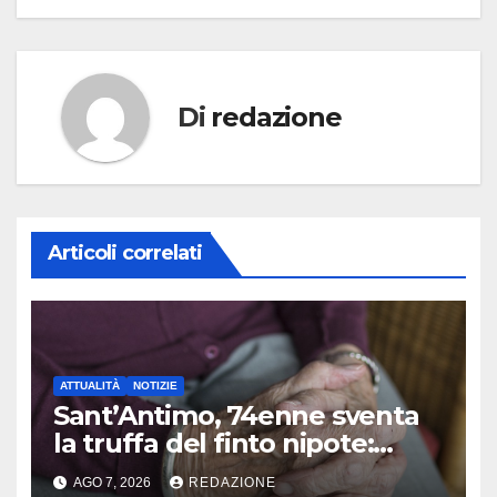
Di
redazione
Articoli correlati
ATTUALITÀ
NOTIZIE
Sant’Antimo, 74enne sventa
la truffa del finto nipote:
denunciato un 16enne
AGO 7, 2026
REDAZIONE