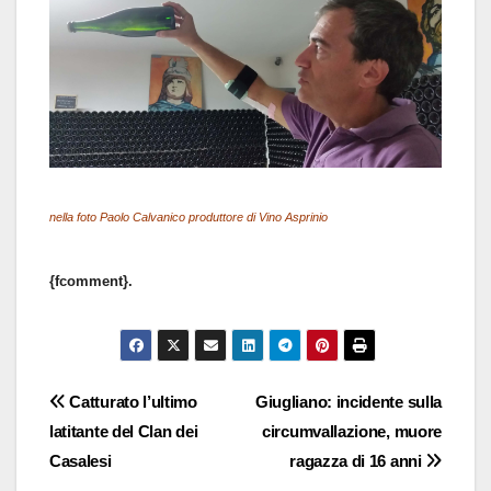
nella foto Paolo Calvanico produttore di Vino Asprinio
{fcomment}.
Navigazione
Catturato l’ultimo
Giugliano: incidente sulla
latitante del Clan dei
circumvallazione, muore
articoli
Casalesi
ragazza di 16 anni