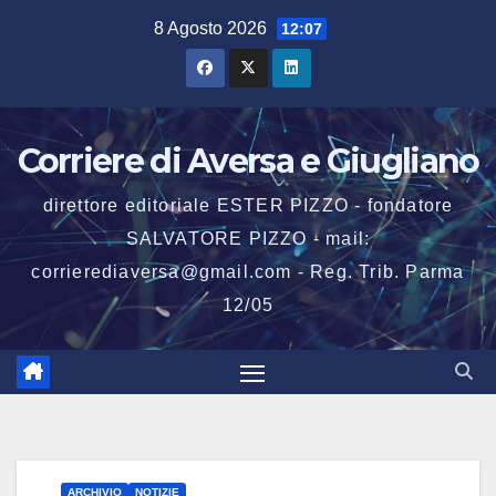
Salta
8 Agosto 2026
12:07
al
contenuto
Corriere di Aversa e Giugliano
direttore editoriale ESTER PIZZO - fondatore
SALVATORE PIZZO - mail:
corrierediaversa@gmail.com - Reg. Trib. Parma
12/05
ARCHIVIO
NOTIZIE