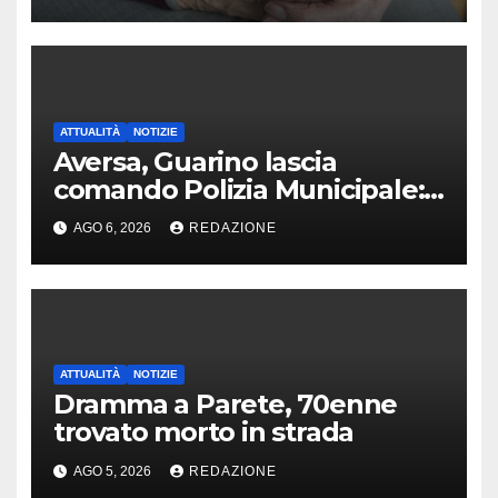
ATTUALITÀ
NOTIZIE
Aversa, Guarino lascia
comando Polizia Municipale:
arriva Nacar
AGO 6, 2026
REDAZIONE
ATTUALITÀ
NOTIZIE
Dramma a Parete, 70enne
trovato morto in strada
AGO 5, 2026
REDAZIONE