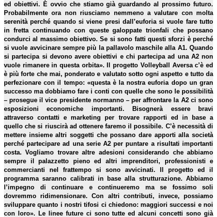
ed obiettivi. È ovvio che stiamo già guardando al prossimo futuro.
Probabilmente ora non riusciamo nemmeno a valutare con molta
serenità perché quando si viene presi dall’euforia si vuole fare tutto
in fretta continuando con queste galoppate trionfali che possano
condurci al massimo obiettivo. Se si sono fatti questi sforzi è perché
si vuole avvicinare sempre più la pallavolo maschile alla A1. Quando
si partecipa si devono avere obiettivi e chi partecipa ad una A2 non
vuole rimanere in questa orbita». Il progetto Volleyball Aversa c’è ed
è più forte che mai, ponderato e valutato sotto ogni aspetto e tutto da
perfezionare con il tempo: «questa è la nostra euforia dopo un gran
successo ma dobbiamo fare i conti con quelle che sono le possibilità
– prosegue il vice presidente normanno – per affrontare la A2 ci sono
esposizioni economiche importanti. Bisognerà essere bravi
attraverso contatti e marketing per trovare rapporti ed in base a
quello che si riuscirà ad ottenere faremo il possibile. C’è necessità di
mettere insieme altri soggetti che possano dare apporti alla società
perché partecipare ad una serie A2 per puntare a risultati importanti
costa. Vogliamo trovare altre adesioni considerando che abbiamo
sempre il palazzetto pieno ed altri imprenditori, professionisti e
commercianti nel frattempo si sono avvicinati. Il progetto ed il
programma saranno calibrati in base alla strutturazione. Abbiamo
l’impegno di continuare e continueremo ma se fossimo soli
dovremmo ridimensionare. Con altri contributi, invece, possiamo
sviluppare quanto i nostri tifosi ci chiedono: maggiori successi e noi
con loro». Le linee future ci sono tutte ed alcuni concetti sono già