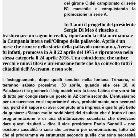
del girone C del campionato di serie
B1 maschile e conquistando la
promozione in serie A.
In 3 anni il progetto del presidente
Sergio Di Meo è riuscito a
trasformare un sogno in realtà, riportando la città normanna e
la Campania intera nell’Olimpo della pallavolo. Aprile è un
mese che ricorre nella storia della pallavolo normanna, Aversa
fu infatti, promossa in A il 22 aprile del 1975 e ripromossa nella
stessa categoria il 24 aprile 2016. Una coincidenza che unisce
vecchi e nuovi tifosi e un’emozione forte che ha coinvolto tutti i
cittadini dell’Aversano, e non solo.
I festeggiamenti, dopo quelli tenutisi nella lontana Trinacria, si
terranno sabato prossimo, 30 aprile, quando alle ore 18, al
PalaJacazzi si giocherà il big match con la terza Latina che vorrà far
di tutto per conquistare un posto in A2 come seconda. L’entusiasmo
per un successo così importante è vivo, probabilmente non scemerà
mai perché il sapore di aver compiuto una impresa è quello più bello
da gustare: «Siamo molto soddisfatti del risultato che è frutto di una
programmazione e di una strutturazione societaria che dovevano
dare questi risultati – dice il vice presidente Paolo Santulli – non
esistono casualità o cose che arrivano per combinazione, tutto ciò
che si programma va strutturato secondo quelle che sono necessità