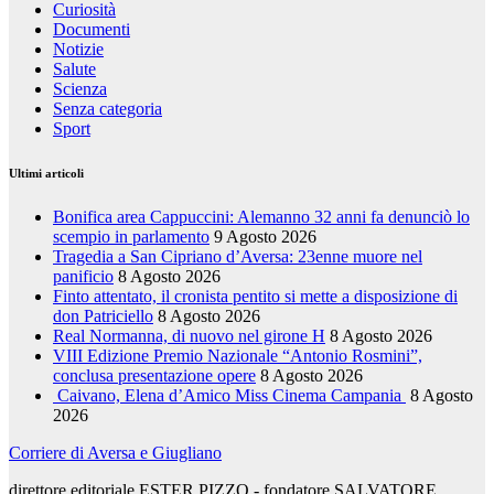
Curiosità
Documenti
Notizie
Salute
Scienza
Senza categoria
Sport
Ultimi articoli
Bonifica area Cappuccini: Alemanno 32 anni fa denunciò lo
scempio in parlamento
9 Agosto 2026
Tragedia a San Cipriano d’Aversa: 23enne muore nel
panificio
8 Agosto 2026
Finto attentato, il cronista pentito si mette a disposizione di
don Patriciello
8 Agosto 2026
Real Normanna, di nuovo nel girone H
8 Agosto 2026
VIII Edizione Premio Nazionale “Antonio Rosmini”,
conclusa presentazione opere
8 Agosto 2026
Caivano, Elena d’Amico Miss Cinema Campania
8 Agosto
2026
Corriere di Aversa e Giugliano
direttore editoriale ESTER PIZZO - fondatore SALVATORE