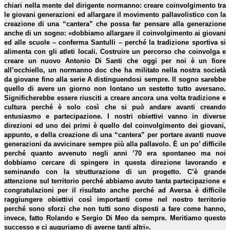
chiari nella mente del dirigente normanno: creare coinvolgimento tra
le giovani generazioni ed allargare il movimento pallavolistico con la
creazione di una “cantera” che possa far pensare alla generazione
anche di un sogno: «dobbiamo allargare il coinvolgimento ai giovani
ed alle scuole – conferma Santulli – perché la tradizione sportiva si
alimenta con gli atleti locali. Costruire un percorso che coinvolga e
creare un nuovo Antonio Di Santi che oggi per noi è un fiore
all’occhiello, un normanno doc che ha militato nella nostra società
da giovane fino alla serie A distinguendosi sempre. Il sogno sarebbe
quello di avere un giorno non lontano un sestetto tutto aversano.
Significherebbe essere riusciti a creare ancora una volta tradizione e
cultura perché è solo così che si può andare avanti creando
entusiasmo e partecipazione. I nostri obiettivi vanno in diverse
direzioni ed uno dei primi è quello del coinvolgimento dei giovani,
appunto, e della creazione di una “cantera” per portare avanti nuove
generazioni da avvicinare sempre più alla pallavolo. È un po’ difficile
perché quanto avvenuto negli anni ’70 era spontaneo ma noi
dobbiamo cercare di spingere in questa direzione lavorando e
seminando con la strutturazione di un progetto. C’è grande
attenzione sul territorio perché abbiamo avuto tanta partecipazione e
congratulazioni per il risultato anche perché ad Aversa è difficile
raggiungere obiettivi così importanti come nel nostro territorio
perché sono sforzi che non tutti sono disposti a fare come hanno,
invece, fatto Rolando e Sergio Di Meo da sempre. Meritiamo questo
successo e ci auguriamo di averne tanti altri».