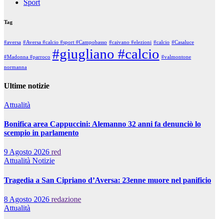
Sport
Tag
#aversa
#Aversa #calcio #sport #Campobasso
#caivano #elezioni
#calcio
#Casaluce
#giugliano #calcio
#Madonna #parroco
#valmontone
normanna
Ultime notizie
Attualità
Bonifica area Cappuccini: Alemanno 32 anni fa denunciò lo
scempio in parlamento
9 Agosto 2026
red
Attualità
Notizie
Tragedia a San Cipriano d’Aversa: 23enne muore nel panificio
8 Agosto 2026
redazione
Attualità