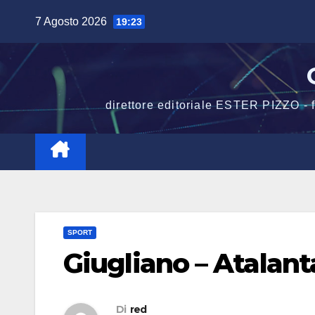
Salta
7 Agosto 2026
19:23
al
contenuto
direttore editoriale ESTER PIZZO -
SPORT
Giugliano – Atalant
Di
red