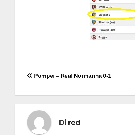
Navigazione
Pompei – Real Normanna 0-1
articoli
Di
red