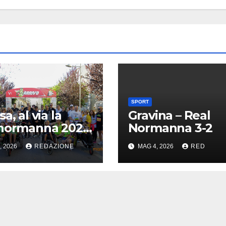
SPORT
a, al via la
Gravina – Real
anormanna 2026
Normanna 3-2
l Villaggio della
, 2026
REDAZIONE
MAG 4, 2026
RED
te