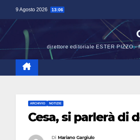
Salta
9 Agosto 2026
13:06
al
contenuto
direttore editoriale ESTER PIZZO -
ARCHIVIO
NOTIZIE
Cesa, si parlerà di
Di
Mariano Gargiulo