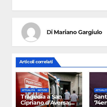
articoli
Di
Mariano Gargiulo
Articoli correlati
ATTUALITÀ
NOTIZIE
ATTUALIT
Tragedia a San
Sant
Cipriano d’Aversa:
74en