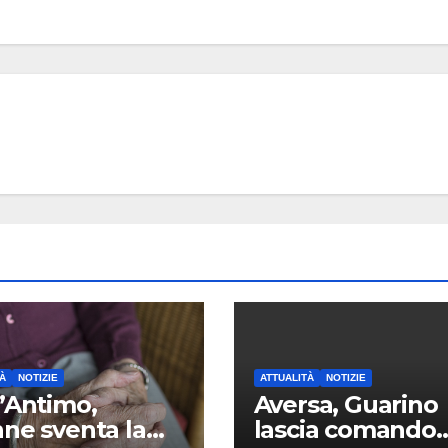
À
NOTIZIE
ATTUALITÀ
NOTIZIE
’Antimo,
Aversa, Guarino
ne sventa la
lascia comando